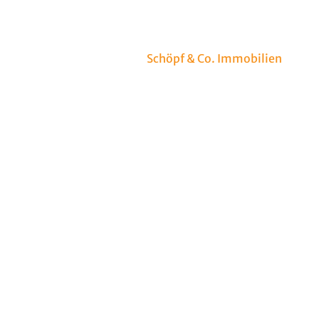
Godesberg
bilienmarkt bieten wir von
Schöpf & Co. Immobilien
f und zur Miete im Raum Bonn und Bad Godesberg.
rer Traumwohnung so angenehm wie möglich zu
uratiertes Angebot und profitieren Sie von unserem
ichen Beratung.