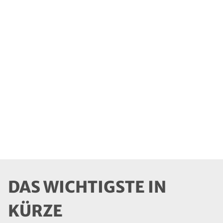
richtigen Verkaufspreises eine entscheidende
Rolle spielt. Eine korrekte Wertermittlung bildet
die Grundlage für die Preisfindung und kann
sowohl für Verkäufer als auch für potenzielle
Käufer von großem Nutzen sein. In diesem
Blogbeitrag zeigen wir Ihnen, warum eine
professionelle Wertermittlung vor dem Verkauf
eine strategisch kluge Entscheidung ist und
welche Vorteile sie mit sich bringt.
DAS WICHTIGSTE IN
KÜRZE