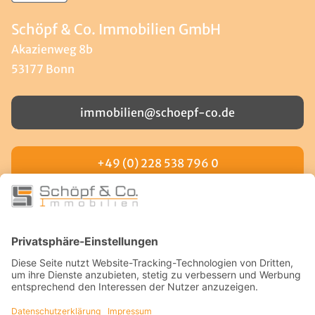
Schöpf & Co. Immobilien GmbH
Akazienweg 8b
53177 Bonn
immobilien@schoepf-co.de
+49 (0) 228 538 796 0
LINKS
Facebook
Instagram
YouTube
Kontakt
RECHTLICHES