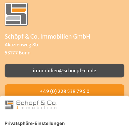
Schöpf & Co. Immobilien GmbH
Akazienweg 8b
53177 Bonn
immobilien@schoepf-co.de
+49 (0) 228 538 796 0
LINKS
Facebook
Instagram
YouTube
Kontakt