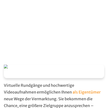
Kaufinteressenten fordern mittlerweile immer
vielseitigere Möglichkeiten, sich über eine
Immobilie zu informieren. Dabei spielt nicht nur
die Art des Mittels eine Rolle, sondern auch der
vielseitige Eindruck, den der potenzielle Käufer
erhält.
Virtuelle Rundgänge und hochwertige
Videoaufnahmen ermöglichen Ihnen
als Eigentümer
neue Wege der Vermarktung. Sie bekommen die
Chance, eine größere Zielgruppe anzusprechen –